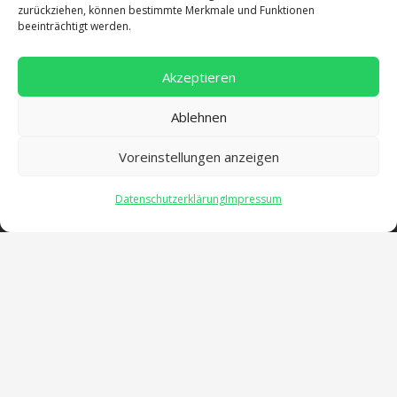
zurückziehen, können bestimmte Merkmale und Funktionen
beeinträchtigt werden.
Akzeptieren
Ablehnen
Voreinstellungen anzeigen
Datenschutzerklärung
Impressum
Adresse
Salentinstr. 12
56626 Andernach
02632/96560