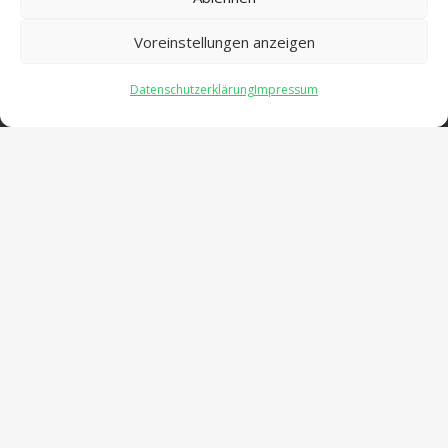
Voreinstellungen anzeigen
Datenschutzerklärung
Impressum
Öffnungszeiten
verwaltung@gsra-ver.de
Mo – Do: 07:00 – 14:30 Uhr
Fr: 07:00 – 13:30 Uhr