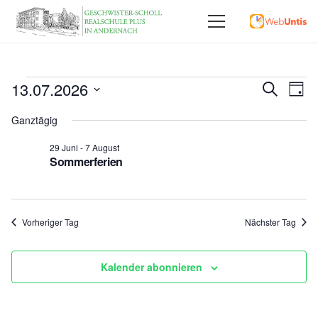
Veranstaltungen
Vera
13.07.2026
Ve
Suche
Tag
Datum
An
Für
Such
Ganztägig
wählen.
Na
und
29 Juni
-
7 August
13
Sommerferien
Ansi
Juli
,
Vorheriger Tag
Nächster Tag
2026
Kalender abonnieren