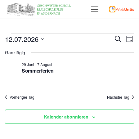
Veranstaltungen
Vera
12.07.2026
Ve
Suche
Tag
Datum
An
Für
Such
Ganztägig
wählen.
Na
und
29 Juni
-
7 August
12
Sommerferien
Ansi
Juli
,
Vorheriger Tag
Nächster Tag
2026
Kalender abonnieren