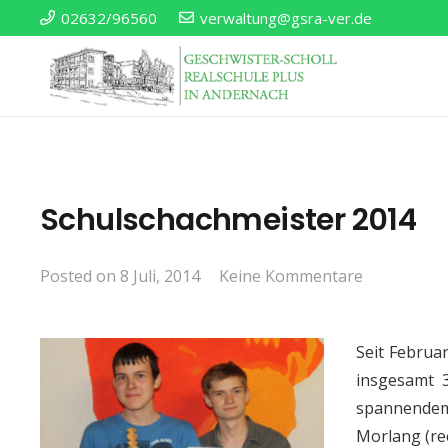
02632/96560
verwaltung@gsra-ver.de
Schulschachmeister 2014
Posted on
8 Juli, 2014
Keine Kommentare
Seit Februa
insgesamt 3
spannendem
Morlang (rec