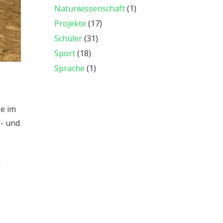
Naturwissenschaft
(1)
Projekte
(17)
Schüler
(31)
Sport
(18)
Sprache
(1)
e im
n- und
r