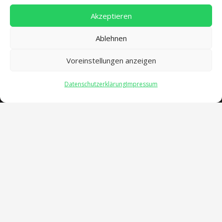
Akzeptieren
Ablehnen
Voreinstellungen anzeigen
Datenschutzerklärung
Impressum
Öffnungszeiten
verwaltung@gsra-ver.de
Mo – Do: 07:00 – 14:30 Uhr
Fr: 07:00 – 13:30 Uhr