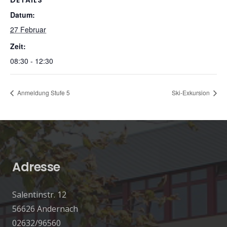
DETAILS
Datum:
27 Februar
Zeit:
08:30 - 12:30
Anmeldung Stufe 5
Ski-Exkursion
Adresse
Salentinstr. 12
56626 Andernach
02632/96560