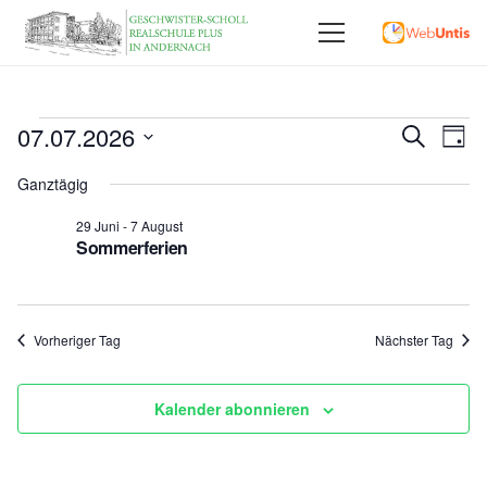
Veranstaltungen
Vera
07.07.2026
Ve
Suche
Tag
Datum
An
Für
Such
Ganztägig
wählen.
Na
und
29 Juni
-
7 August
7
Sommerferien
Ansi
Juli
,
Vorheriger Tag
Nächster Tag
2026
Kalender abonnieren