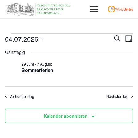
Veranstaltungen
Vera
04.07.2026
Ve
Suche
Tag
Datum
An
Für
Such
Ganztägig
wählen.
Na
und
29 Juni
-
7 August
4
Sommerferien
Ansi
Juli
,
Vorheriger Tag
Nächster Tag
2026
Kalender abonnieren