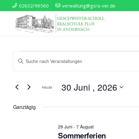
02632/96560
verwaltung@gsra-ver.de
Veranstaltun
Veranstaltungen
Geben
Sie
Such-
Für
Das
30 Juni , 2026
Schlüsselwort.
Heute
und
30
Suche
Datum
nach
wählen.
Ansichtennavigatio
Ganztägig
Veranstaltungen
Juni
Schlüsselwort.
29 Juni
-
7 August
Sommerferien