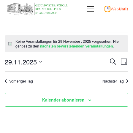
Veranstaltungen
Keine Veranstaltungen für 29 November , 2025 vorgesehen. Hier
Hinweis
geht es zu den
nächsten bevorstehenden Veranstaltungen
.
Für
Vera
29.11.2025
Ve
Suche
29
Tag
Datum
An
Such
November
wählen.
Vorheriger Tag
Nächster Tag
Na
und
,
Ansi
Kalender abonnieren
2025