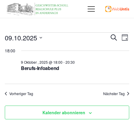
Veranstaltungen
Vera
09.10.2025
Ve
Suche
Tag
Datum
An
Für
Such
18:00
wählen.
Na
und
9 Oktober , 2025 @ 18:00
-
20:30
9
Berufs-Infoabend
Ansi
Oktober
,
Vorheriger Tag
Nächster Tag
2025
Kalender abonnieren