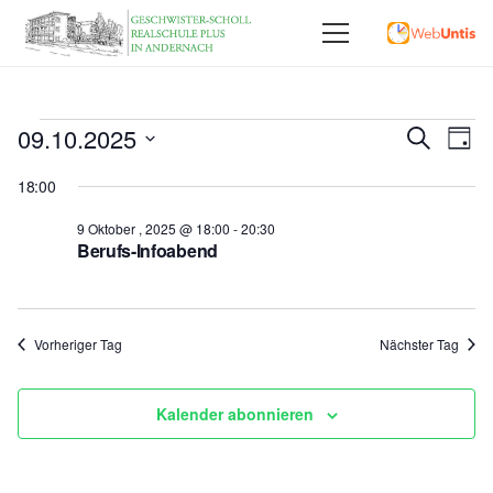
Veranstaltungen
Vera
09.10.2025
Ve
Suche
Tag
Datum
An
Für
Such
18:00
wählen.
Na
und
9 Oktober , 2025 @ 18:00
-
20:30
9
Berufs-Infoabend
Ansi
Oktober
,
Vorheriger Tag
Nächster Tag
2025
Kalender abonnieren