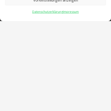
Datenschutzerklärung
Impressum
Öffnungszeiten
verwaltung@gsra-ver.de
Mo – Do: 07:00 – 14:30 Uhr
Fr: 07:00 – 13:30 Uhr