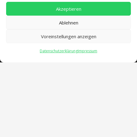
Akzeptieren
Ablehnen
Voreinstellungen anzeigen
Datenschutzerklärung
Impressum
Öffnungszeiten
verwaltung@gsra-ver.de
Mo – Do: 07:00 – 14:30 Uhr
Fr: 07:00 – 13:30 Uhr