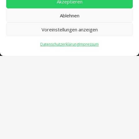
Akzeptieren
Ablehnen
Voreinstellungen anzeigen
Datenschutzerklärung
Impressum
Öffnungszeiten
verwaltung@gsra-ver.de
Mo – Do: 07:00 – 14:30 Uhr
Fr: 07:00 – 13:30 Uhr