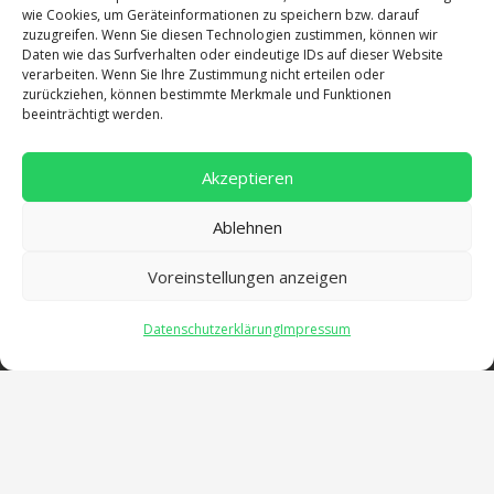
Adresse
wie Cookies, um Geräteinformationen zu speichern bzw. darauf
zuzugreifen. Wenn Sie diesen Technologien zustimmen, können wir
Daten wie das Surfverhalten oder eindeutige IDs auf dieser Website
Salentinstr. 12
verarbeiten. Wenn Sie Ihre Zustimmung nicht erteilen oder
zurückziehen, können bestimmte Merkmale und Funktionen
56626 Andernach
beeinträchtigt werden.
02632/96560
Akzeptieren
Ablehnen
Voreinstellungen anzeigen
Datenschutzerklärung
Impressum