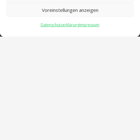
Voreinstellungen anzeigen
Datenschutzerklärung
Impressum
Öffnungszeiten
verwaltung@gsra-ver.de
Mo – Do: 07:00 – 14:30 Uhr
Fr: 07:00 – 13:30 Uhr