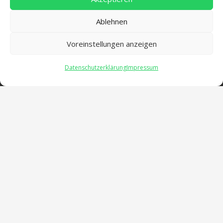
Ablehnen
Voreinstellungen anzeigen
Datenschutzerklärung
Impressum
Öffnungszeiten
verwaltung@gsra-ver.de
Mo – Do: 07:00 – 14:30 Uhr
Fr: 07:00 – 13:30 Uhr