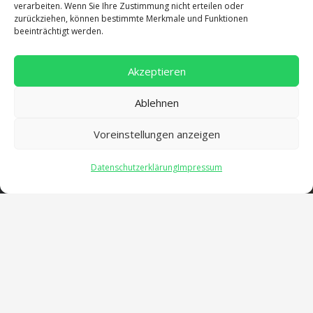
Adresse
verarbeiten. Wenn Sie Ihre Zustimmung nicht erteilen oder
zurückziehen, können bestimmte Merkmale und Funktionen
beeinträchtigt werden.
Salentinstr. 12
56626 Andernach
Akzeptieren
02632/96560
Ablehnen
Voreinstellungen anzeigen
Datenschutzerklärung
Impressum