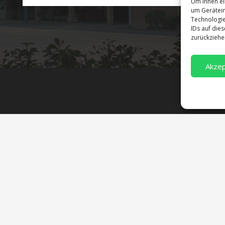
Um Ihnen ei
um Gerätein
Technologie
IDs auf die
zurückziehe
Akzep