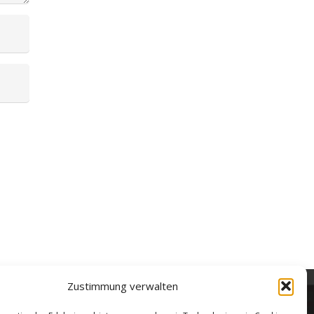
Öffnungszeiten
verwaltung@gsra-ver.de
Mo – Do: 07:00 – 14:30 Uhr
Fr: 07:00 – 13:30 Uhr
Zustimmung verwalten