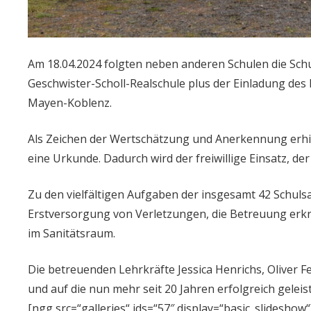
Am 18.04.2024 folgten neben anderen Schulen die Schu
Geschwister-Scholl-Realschule plus der Einladung de
Mayen-Koblenz.
Als Zeichen der Wertschätzung und Anerkennung erhiel
eine Urkunde. Dadurch wird der freiwillige Einsatz, de
Zu den vielfältigen Aufgaben der insgesamt 42 Schulsa
Erstversorgung von Verletzungen, die Betreuung erkr
im Sanitätsraum.
Die betreuenden Lehrkräfte Jessica Henrichs, Oliver Fe
und auf die nun mehr seit 20 Jahren erfolgreich geleist
[ngg src=“galleries“ ids=“57″ display=“basic_slideshow“