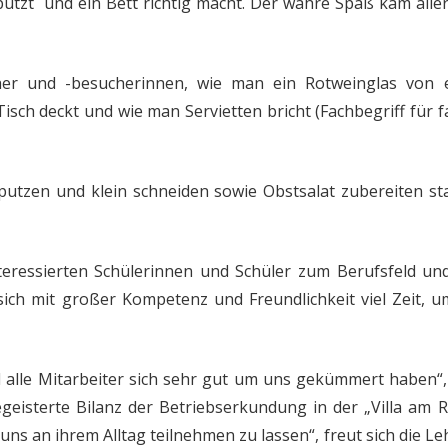
utzt und ein Bett richtig macht. Der wahre Spaß kam alle
her und -besucherinnen, wie man ein Rotweinglas von 
sch deckt und wie man Servietten bricht (Fachbegriff für fa
 putzen und klein schneiden sowie Obstsalat zubereiten s
nteressierten Schülerinnen und Schüler zum Berufsfeld u
sich mit großer Kompetenz und Freundlichkeit viel Zeit, 
 alle Mitarbeiter sich sehr gut um uns gekümmert haben“,
geisterte Bilanz der Betriebserkundung in der „Villa am R
 uns an ihrem Alltag teilnehmen zu lassen“, freut sich die Le