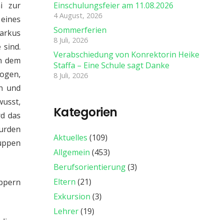
i zur
Einschulungsfeier am 11.08.2026
4 August, 2026
 eines
Sommerferien
Markus
8 Juli, 2026
 sind.
Verabschiedung von Konrektorin Heike
in dem
Staffa – Eine Schule sagt Danke
zogen,
8 Juli, 2026
in und
wusst,
Kategorien
rd das
wurden
Aktuelles
(109)
ruppen
Allgemein
(453)
Berufsorientierung
(3)
Eltern
(21)
uppern
Exkursion
(3)
Lehrer
(19)