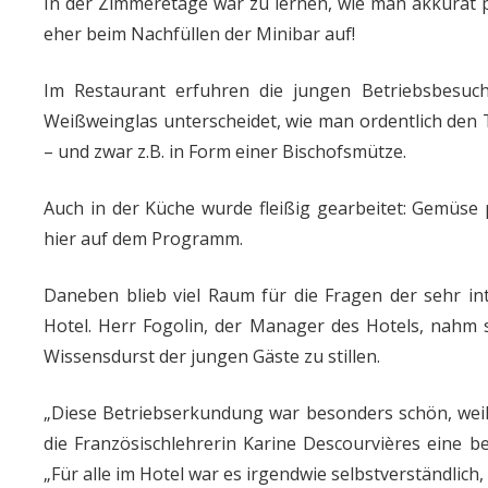
In der Zimmeretage war zu lernen, wie man akkurat p
eher beim Nachfüllen der Minibar auf!
Im Restaurant erfuhren die jungen Betriebsbesuc
Weißweinglas unterscheidet, wie man ordentlich den Ti
– und zwar z.B. in Form einer Bischofsmütze.
Auch in der Küche wurde fleißig gearbeitet: Gemüse
hier auf dem Programm.
Daneben blieb viel Raum für die Fragen der sehr i
Hotel. Herr Fogolin, der Manager des Hotels, nahm 
Wissensdurst der jungen Gäste zu stillen.
„Diese Betriebserkundung war besonders schön, weil
die Französischlehrerin Karine Descourvières eine be
„Für alle im Hotel war es irgendwie selbstverständlich,