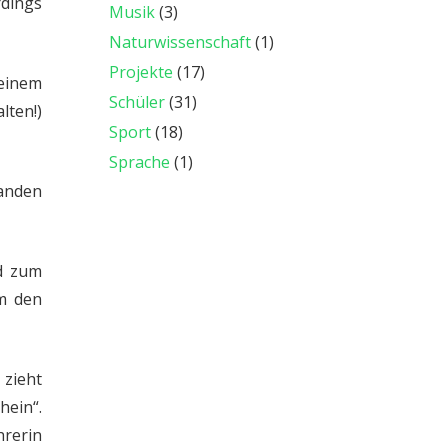
rdings
Musik
(3)
Naturwissenschaft
(1)
Projekte
(17)
einem
Schüler
(31)
lten!)
Sport
(18)
Sprache
(1)
tanden
nd zum
um den
 zieht
hein“.
hrerin