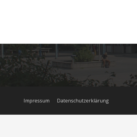
Salentinstr. 12
56626 Andernach
02632/96560
Impressum
Datenschutzerklärung