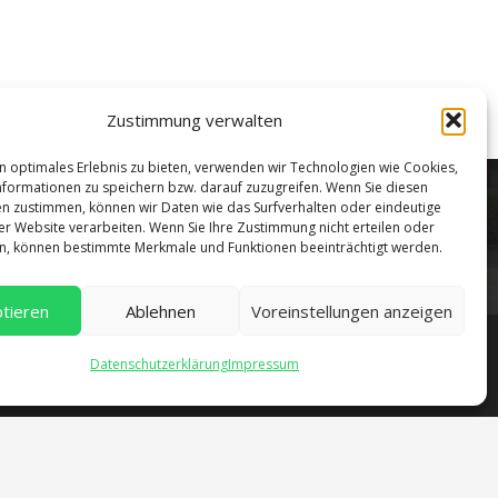
verwaltung@gsra-ver.de
Mo – Do: 07:00 – 14:30 Uhr
Fr: 07:00 – 13:30 Uhr
Zustimmung verwalten
n optimales Erlebnis zu bieten, verwenden wir Technologien wie Cookies,
formationen zu speichern bzw. darauf zuzugreifen. Wenn Sie diesen
n zustimmen, können wir Daten wie das Surfverhalten oder eindeutige
ser Website verarbeiten. Wenn Sie Ihre Zustimmung nicht erteilen oder
n, können bestimmte Merkmale und Funktionen beeinträchtigt werden.
tieren
Ablehnen
Voreinstellungen anzeigen
Datenschutzerklärung
Impressum