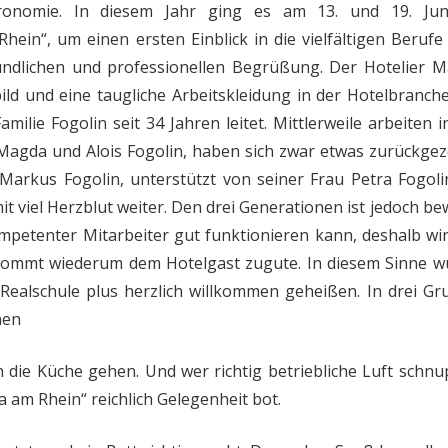
stronomie. In diesem Jahr ging es am 13. und 19. Jun
ein“, um einen ersten Einblick in die vielfältigen Berufe
eundlichen und professionellen Begrüßung. Der Hotelier 
ild und eine taugliche Arbeitskleidung in der Hotelbranche
Familie Fogolin seit 34 Jahren leitet. Mittlerweile arbeiten 
 Magda und Alois Fogolin, haben sich zwar etwas zurückge
 Markus Fogolin, unterstützt von seiner Frau Petra Fogol
it viel Herzblut weiter. Den drei Generationen ist jedoch be
mpetenter Mitarbeiter gut funktionieren kann, deshalb wi
s kommt wiederum dem Hotelgast zugute. In diesem Sinne 
-Realschule plus herzlich willkommen geheißen. In drei G
nen
n die Küche gehen. Und wer richtig betriebliche Luft schn
a am Rhein“ reichlich Gelegenheit bot.