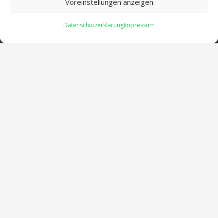
Voreinstellungen anzeigen
Salentinstr. 12
Datenschutzerklärung
Impressum
56626 Andernach
02632/96560