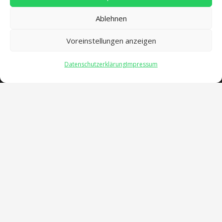
Ablehnen
Voreinstellungen anzeigen
Datenschutzerklärung
Impressum
Öffnungszeiten
verwaltung@gsra-ver.de
Mo – Do: 07:00 – 14:30 Uhr
Fr: 07:00 – 13:30 Uhr