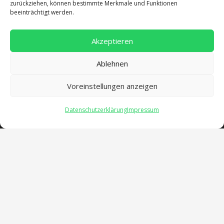
zurückziehen, können bestimmte Merkmale und Funktionen
beeinträchtigt werden.
Akzeptieren
Ablehnen
Voreinstellungen anzeigen
Datenschutzerklärung
Impressum
Öffnungszeiten
verwaltung@gsra-ver.de
Mo – Do: 07:00 – 14:30 Uhr
Fr: 07:00 – 13:30 Uhr