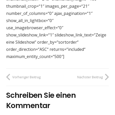
thumbnail_crop=“1″ images_per_page=“21″
number_of_columns=“0″ ajax_pagination=“1″
show_all_in_lightbox=“0″
use_imagebrowser_effect=“0″
show_slideshow_link=“1″ slideshow_link_text=“Zeige
eine Slideshow“ order_by=“sortorder“
order_direction=“ASC“ returns=“included“
maximum_entity_count=“500″]
Vorheriger Beitrag
Nächster Beitrag
Schreiben Sie einen
Kommentar