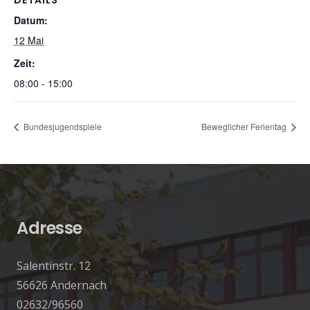
DETAILS
Datum:
12 Mai
Zeit:
08:00 - 15:00
Bundesjugendspiele
Beweglicher Ferientag
Adresse
Salentinstr. 12
56626 Andernach
02632/96560