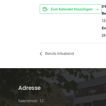
D
Zum Kalender hinzufügen
Be
13
En
24
Berufs-Infoabend
Adresse
Salentinstr. 12