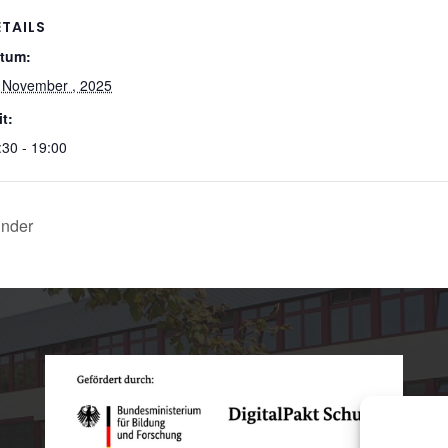
ETAILS
tum:
 November , 2025
it:
:30 - 19:00
inder