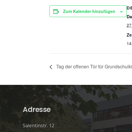
D
Zum Kalender hinzufügen
Da
27
Ze
14
Tag der offenen Tür für Grundschulk
Adresse
Salentinstr. 12