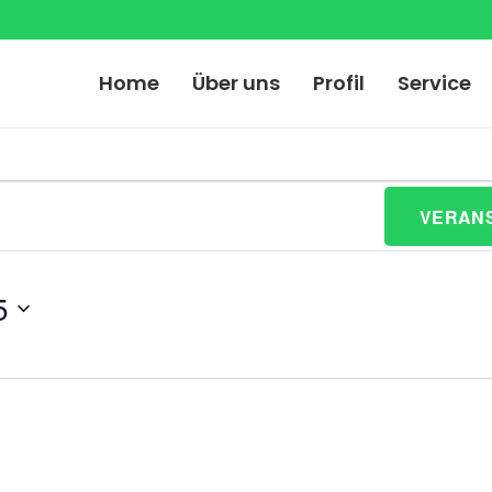
Home
Über uns
Profil
Service
gen
VERAN
5
n