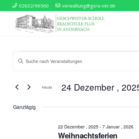
02632/96560
verwaltung@gsra-ver.de
Veranstaltun
Veranstaltungen
Geben
Sie
Such-
Für
Das
24 Dezember , 202
Schlüsselwort.
Heute
und
24
Suche
Datum
nach
wählen.
Ansichtennavigatio
Ganztägig
Veranstaltungen
Dezember
Schlüsselwort.
22 Dezember , 2025
-
7 Januar , 2026
Weihnachtsferien